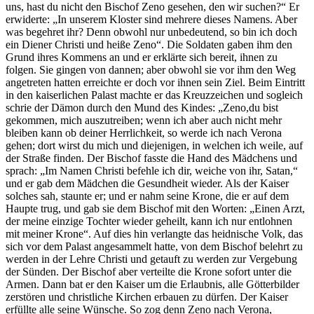
uns, hast du nicht den Bischof Zeno gesehen, den wir suchen?“ Er
erwiderte: „In unserem Kloster sind mehrere dieses Namens. Aber
was begehret ihr? Denn obwohl nur unbedeutend, so bin ich doch
ein Diener Christi und heiße Zeno“. Die Soldaten gaben ihm den
Grund ihres Kommens an und er erklärte sich bereit, ihnen zu
folgen. Sie gingen von dannen; aber obwohl sie vor ihm den Weg
angetreten hatten erreichte er doch vor ihnen sein Ziel. Beim Eintritt
in den kaiserlichen Palast machte er das Kreuzzeichen und sogleich
schrie der Dämon durch den Mund des Kindes: „Zeno,du bist
gekommen, mich auszutreiben; wenn ich aber auch nicht mehr
bleiben kann ob deiner Herrlichkeit, so werde ich nach Verona
gehen; dort wirst du mich und diejenigen, in welchen ich weile, auf
der Straße finden. Der Bischof fasste die Hand des Mädchens und
sprach: „Im Namen Christi befehle ich dir, weiche von ihr, Satan,“
und er gab dem Mädchen die Gesundheit wieder. Als der Kaiser
solches sah, staunte er; und er nahm seine Krone, die er auf dem
Haupte trug, und gab sie dem Bischof mit den Worten: „Einen Arzt,
der meine einzige Tochter wieder geheilt, kann ich nur entlohnen
mit meiner Krone“. Auf dies hin verlangte das heidnische Volk, das
sich vor dem Palast angesammelt hatte, von dem Bischof belehrt zu
werden in der Lehre Christi und getauft zu werden zur Vergebung
der Sünden. Der Bischof aber verteilte die Krone sofort unter die
Armen. Dann bat er den Kaiser um die Erlaubnis, alle Götterbilder
zerstören und christliche Kirchen erbauen zu dürfen. Der Kaiser
erfüllte alle seine Wünsche. So zog denn Zeno nach Verona,