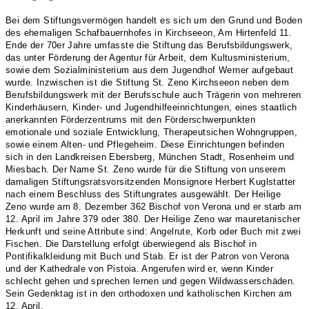
Bei dem Stiftungsvermögen handelt es sich um den Grund und Boden
des ehemaligen Schafbauernhofes in Kirchseeon, Am Hirtenfeld 11.
Ende der 70er Jahre umfasste die Stiftung das Berufsbildungswerk,
das unter Förderung der Agentur für Arbeit, dem Kultusministerium,
sowie dem Sozialministerium aus dem Jugendhof Werner aufgebaut
wurde. Inzwischen ist die Stiftung St. Zeno Kirchseeon neben dem
Berufsbildungswerk mit der Berufsschule auch Trägerin von mehreren
Kinderhäusern, Kinder- und Jugendhilfeeinrichtungen, eines staatlich
anerkannten Förderzentrums mit den Förderschwerpunkten
emotionale und soziale Entwicklung, Therapeutsichen Wohngruppen,
sowie einem Alten- und Pflegeheim. Diese Einrichtungen befinden
sich in den Landkreisen Ebersberg, München Stadt, Rosenheim und
Miesbach. Der Name St. Zeno wurde für die Stiftung von unserem
damaligen Stiftungsratsvorsitzenden Monsignore Herbert Kuglstatter
nach einem Beschluss des Stiftungrates ausgewählt. Der Heilige
Zeno wurde am 8. Dezember 362 Bischof von Verona und er starb am
12. April im Jahre 379 oder 380. Der Heilige Zeno war mauretanischer
Herkunft und seine Attribute sind: Angelrute, Korb oder Buch mit zwei
Fischen. Die Darstellung erfolgt überwiegend als Bischof in
Pontifikalkleidung mit Buch und Stab. Er ist der Patron von Verona
und der Kathedrale von Pistoia. Angerufen wird er, wenn Kinder
schlecht gehen und sprechen lernen und gegen Wildwasserschäden.
Sein Gedenktag ist in den orthodoxen und katholischen Kirchen am
12. April.