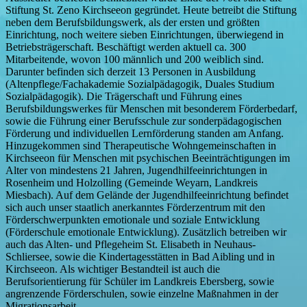
Stiftung St. Zeno Kirchseeon gegründet. Heute betreibt die Stiftung
neben dem Berufsbildungswerk, als der ersten und größten
Einrichtung, noch weitere sieben Einrichtungen, überwiegend in
Betriebsträgerschaft. Beschäftigt werden aktuell ca. 300
Mitarbeitende, wovon 100 männlich und 200 weiblich sind.
Darunter befinden sich derzeit 13 Personen in Ausbildung
(Altenpflege/Fachakademie Sozialpädagogik, Duales Studium
Sozialpädagogik). Die Trägerschaft und Führung eines
Berufsbildungswerkes für Menschen mit besonderem Förderbedarf,
sowie die Führung einer Berufsschule zur sonderpädagogischen
Förderung und individuellen Lernförderung standen am Anfang.
Hinzugekommen sind Therapeutische Wohngemeinschaften in
Kirchseeon für Menschen mit psychischen Beeinträchtigungen im
Alter von mindestens 21 Jahren, Jugendhilfeeinrichtungen in
Rosenheim und Holzolling (Gemeinde Weyarn, Landkreis
Miesbach). Auf dem Gelände der Jugendhilfeeinrichtung befindet
sich auch unser staatlich anerkanntes Förderzentrum mit den
Förderschwerpunkten emotionale und soziale Entwicklung
(Förderschule emotionale Entwicklung). Zusätzlich betreiben wir
auch das Alten- und Pflegeheim St. Elisabeth in Neuhaus-
Schliersee, sowie die Kindertagesstätten in Bad Aibling und in
Kirchseeon. Als wichtiger Bestandteil ist auch die
Berufsorientierung für Schüler im Landkreis Ebersberg, sowie
angrenzende Förderschulen, sowie einzelne Maßnahmen in der
Migrationsarbeit.