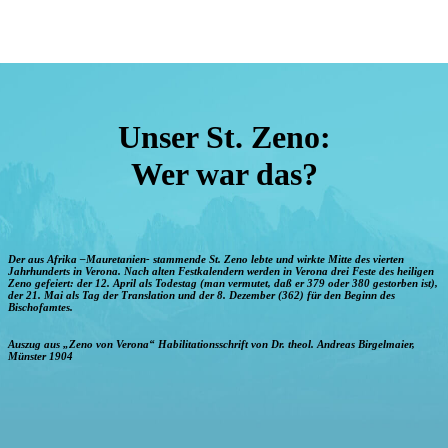
Unser St. Zeno:
Wer war das?
Der aus Afrika –Mauretanien- stammende St. Zeno lebte und wirkte Mitte des vierten
Jahrhunderts in Verona. Nach alten Festkalendern werden in Verona drei Feste des heiligen
Zeno gefeiert: der 12. April als Todestag (man vermutet, daß er 379 oder 380 gestorben ist),
der 21. Mai als Tag der Translation und der 8. Dezember (362) für den Beginn des
Bischofamtes.
Auszug aus „Zeno von Verona“ Habilitationsschrift von Dr. theol. Andreas Birgelmaier,
Münster 1904