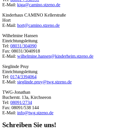
E-Mail:
kiga@camino.stzeno.de
Kinderhaus CAMINO Kellerstraße
Hort
E-Mail:
hort@camino.stzeno.de
Wilhelmine Hansen
Einrichtungsleitung
Tel:
08031/304090
Fax: 08031/3040918
E-Mail:
wilhelmine.hansen@kinderheim.stzeno.de
Sieglinde Pruy
Einrichtungsleitung
Tel:
0174/3394064
E-Mail:
sieglinde.pruy@twg.stzeno.de
TWG-Jonathan
Bucherstr. 13a, Kirchseeon
Tel:
08091/2734
Fax: 08091/538 144
E-Mail:
info@twg.stzeno.de
Schreiben Sie uns!