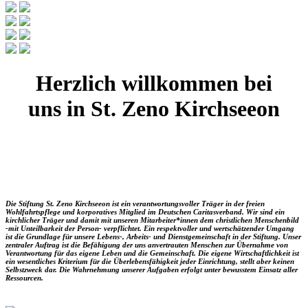
Herzlich willkommen bei
uns in St. Zeno Kirchseeon
Die Stiftung St. Zeno Kirchseeon ist ein verantwortungsvoller Träger in der freien
Wohlfahrtspflege und korporatives Mitglied im Deutschen Caritasverband. Wir sind ein
kirchlicher Träger und damit mit unseren Mitarbeiter*innen dem christlichen Menschenbild
-mit Unteilbarkeit der Person- verpflichtet. Ein respektvoller und wertschätzender Umgang
ist die Grundlage für unsere Lebens-, Arbeits- und Dienstgemeinschaft in der Stiftung. Unser
zentraler Auftrag ist die Befähigung der uns anvertrauten Menschen zur Übernahme von
Verantwortung für das eigene Leben und die Gemeinschaft. Die eigene Wirtschaftlichkeit ist
ein wesentliches Kriterium für die Überlebensfähigkeit jeder Einrichtung, stellt aber keinen
Selbstzweck dar. Die Wahrnehmung unserer Aufgaben erfolgt unter bewusstem Einsatz aller
Ressourcen.