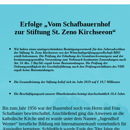
Erfolge „Vom Schafbauernhof
zur Stiftung St. Zeno Kirchseeon“
Wir haben einen uneingeschränkten Bestätigungsvermerk für den Jahresabschluss
der Stiftung St. Zeno Kirchseeon von der Wirtschaftsprüfungsgesellschaft BDO
erteilt bekommen. Die Prüfung der Erhaltung des Grundstockvermögens und der
bestimmungsgemäßen Verwendung zum Verbrauch bestimmter Zuwendungen nach
Art. 16 Abs. 3 BayStG ergab keine Beanstandungen. Die Prüfung der
Ordnungsmäßigkeit der Geschäftsführung nach den Prüfungsrichtlinien des VDD
ergab keine Beanstandungen.
Die Gesamtleistung der Stiftung belief sich im Jahr 2019 auf € 19,7 Millionen
Die Beschäftigungszeit unserer Mitarbeitenden beträgt durchschnittlich 10,4 Jahre
Bis zum Jahr 1956 war der Bauernhof noch von Herrn und Frau
Schafbauer bewirtschaftet. Anschließend ging das Anwesen an die
katholische Kirche und es wurde unter dem Namen „Jugendhof
Werner“ berufliche Bildung mit Internatsunterkunft vornehmlich für
Aussiedler betrieben. Schließlich wurde Ende der 70er Jahre die