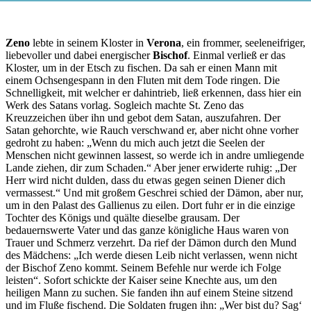
Zeno
lebte in seinem Kloster in
Verona
, ein frommer, seeleneifriger,
liebevoller und dabei energischer
Bischof
. Einmal verließ er das
Kloster, um in der Etsch zu fischen. Da sah er einen Mann mit
einem Ochsengespann in den Fluten mit dem Tode ringen. Die
Schnelligkeit, mit welcher er dahintrieb, ließ erkennen, dass hier ein
Werk des Satans vorlag. Sogleich machte St. Zeno das
Kreuzzeichen über ihn und gebot dem Satan, auszufahren. Der
Satan gehorchte, wie Rauch verschwand er, aber nicht ohne vorher
gedroht zu haben: „Wenn du mich auch jetzt die Seelen der
Menschen nicht gewinnen lassest, so werde ich in andre umliegende
Lande ziehen, dir zum Schaden.“ Aber jener erwiderte ruhig: „Der
Herr wird nicht dulden, dass du etwas gegen seinen Diener dich
vermassest.“ Und mit großem Geschrei schied der Dämon, aber nur,
um in den Palast des Gallienus zu eilen. Dort fuhr er in die einzige
Tochter des Königs und quälte dieselbe grausam. Der
bedauernswerte Vater und das ganze königliche Haus waren von
Trauer und Schmerz verzehrt. Da rief der Dämon durch den Mund
des Mädchens: „Ich werde diesen Leib nicht verlassen, wenn nicht
der Bischof Zeno kommt. Seinem Befehle nur werde ich Folge
leisten“. Sofort schickte der Kaiser seine Knechte aus, um den
heiligen Mann zu suchen. Sie fanden ihn auf einem Steine sitzend
und im Fluße fischend. Die Soldaten frugen ihn: „Wer bist du? Sag‘